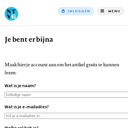
INLOGGEN
MENU
Top
navigation
Je bent er bijna
Kruimelpad
Maak hier je account aan om het artikel gratis te kunnen
lezen:
Wat is je naam?
Wat is je e-mailadres?