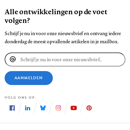
Alle ontwikkelingen op de voet
volgen?
Schrijf je nu in voor onze nieuwsbrief en ontvang iedere
donderdag de meest opvallende artikelen in je mailbox.
E-
mailadres
AANMELDEN
VOLG ONS OP
Volg
Volg
Volg
Volg
Volg
Volg
ons
ons
ons
ons
ons
ons