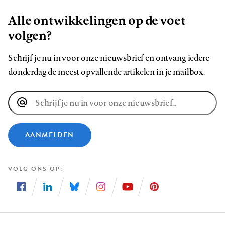
Alle ontwikkelingen op de voet
volgen?
Schrijf je nu in voor onze nieuwsbrief en ontvang iedere
donderdag de meest opvallende artikelen in je mailbox.
E-
mailadres
AANMELDEN
VOLG ONS OP
Volg
Volg
Volg
Volg
Volg
Volg
ons
ons
ons
ons
ons
ons