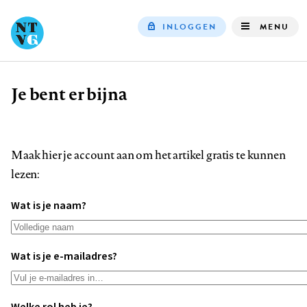
INLOGGEN
MENU
Top
navigation
Je bent er bijna
Kruimelpad
Maak hier je account aan om het artikel gratis te kunnen
lezen:
Wat is je naam?
Wat is je e-mailadres?