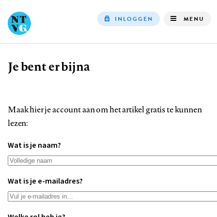
INLOGGEN
MENU
Top
navigation
Je bent er bijna
Kruimelpad
Maak hier je account aan om het artikel gratis te kunnen
lezen:
Wat is je naam?
Wat is je e-mailadres?