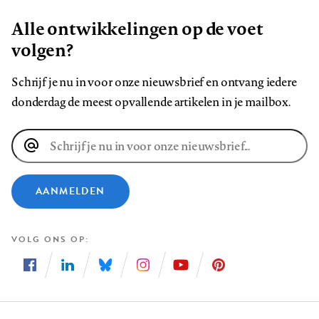
Alle ontwikkelingen op de voet
volgen?
Schrijf je nu in voor onze nieuwsbrief en ontvang iedere
donderdag de meest opvallende artikelen in je mailbox.
E-
mailadres
AANMELDEN
VOLG ONS OP
Volg
Volg
Volg
Volg
Volg
Volg
ons
ons
ons
ons
ons
ons