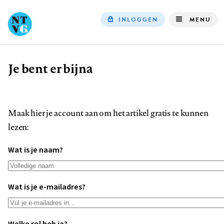
INLOGGEN
MENU
Top
navigation
Je bent er bijna
Kruimelpad
Maak hier je account aan om het artikel gratis te kunnen
lezen:
Wat is je naam?
Wat is je e-mailadres?