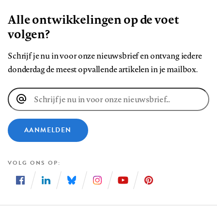
Alle ontwikkelingen op de voet
volgen?
Schrijf je nu in voor onze nieuwsbrief en ontvang iedere
donderdag de meest opvallende artikelen in je mailbox.
E-
mailadres
AANMELDEN
VOLG ONS OP
Volg
Volg
Volg
Volg
Volg
Volg
ons
ons
ons
ons
ons
ons