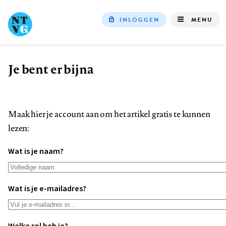
INLOGGEN
MENU
Top
navigation
Je bent er bijna
Kruimelpad
Maak hier je account aan om het artikel gratis te kunnen
lezen:
Wat is je naam?
Wat is je e-mailadres?