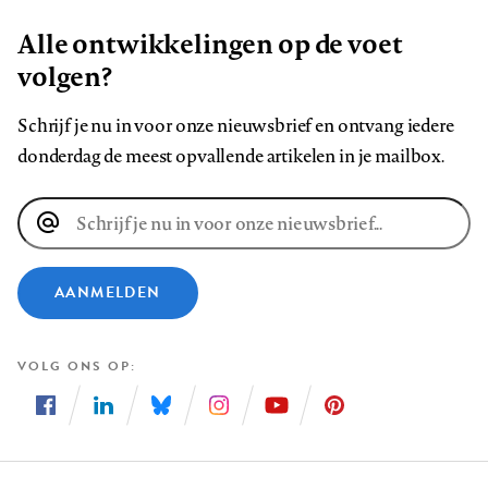
Alle ontwikkelingen op de voet
volgen?
Schrijf je nu in voor onze nieuwsbrief en ontvang iedere
donderdag de meest opvallende artikelen in je mailbox.
E-
mailadres
AANMELDEN
VOLG ONS OP
Volg
Volg
Volg
Volg
Volg
Volg
ons
ons
ons
ons
ons
ons