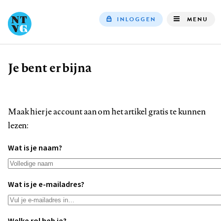
INLOGGEN
MENU
Top
navigation
Je bent er bijna
Kruimelpad
Maak hier je account aan om het artikel gratis te kunnen
lezen:
Wat is je naam?
Wat is je e-mailadres?