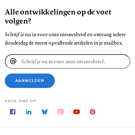
Alle ontwikkelingen op de voet
volgen?
Schrijf je nu in voor onze nieuwsbrief en ontvang iedere
donderdag de meest opvallende artikelen in je mailbox.
E-
mailadres
AANMELDEN
VOLG ONS OP
Volg
Volg
Volg
Volg
Volg
Volg
ons
ons
ons
ons
ons
ons