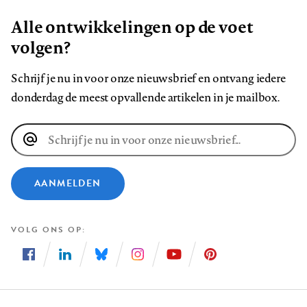
Alle ontwikkelingen op de voet
volgen?
Schrijf je nu in voor onze nieuwsbrief en ontvang iedere
donderdag de meest opvallende artikelen in je mailbox.
E-
mailadres
AANMELDEN
VOLG ONS OP
Volg
Volg
Volg
Volg
Volg
Volg
ons
ons
ons
ons
ons
ons