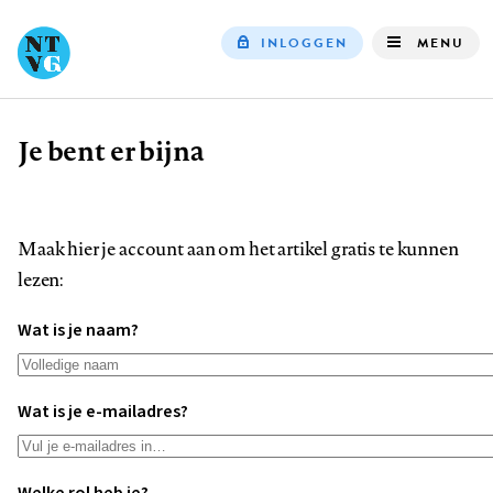
INLOGGEN
MENU
Top
navigation
Je bent er bijna
Kruimelpad
Maak hier je account aan om het artikel gratis te kunnen
lezen:
Wat is je naam?
Wat is je e-mailadres?