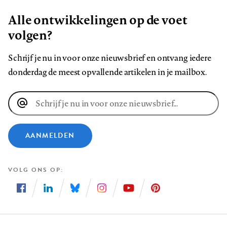
Alle ontwikkelingen op de voet
volgen?
Schrijf je nu in voor onze nieuwsbrief en ontvang iedere
donderdag de meest opvallende artikelen in je mailbox.
E-
mailadres
AANMELDEN
VOLG ONS OP
Volg
Volg
Volg
Volg
Volg
Volg
ons
ons
ons
ons
ons
ons