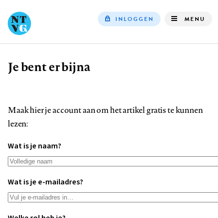
INLOGGEN
MENU
Top
navigation
Je bent er bijna
Kruimelpad
Maak hier je account aan om het artikel gratis te kunnen
lezen:
Wat is je naam?
Wat is je e-mailadres?