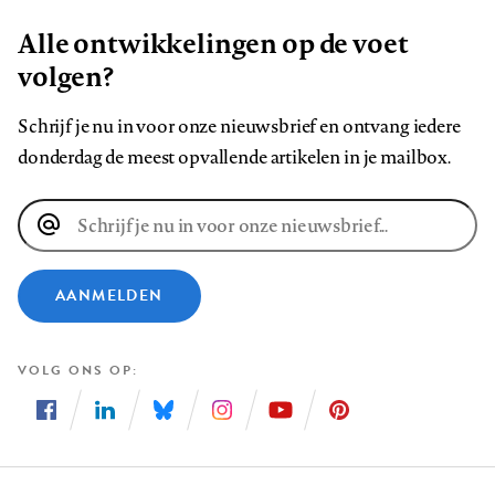
Alle ontwikkelingen op de voet
volgen?
Schrijf je nu in voor onze nieuwsbrief en ontvang iedere
donderdag de meest opvallende artikelen in je mailbox.
E-
mailadres
AANMELDEN
VOLG ONS OP
Volg
Volg
Volg
Volg
Volg
Volg
ons
ons
ons
ons
ons
ons