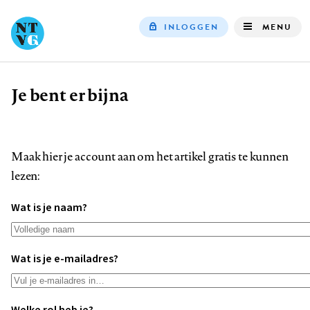
INLOGGEN
MENU
Top
navigation
Je bent er bijna
Kruimelpad
Maak hier je account aan om het artikel gratis te kunnen
lezen:
Wat is je naam?
Wat is je e-mailadres?