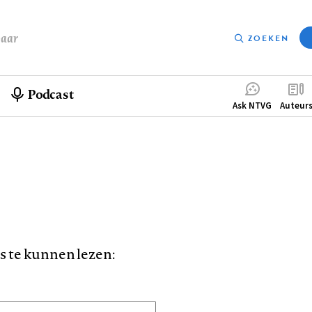
baar
ZOEKEN
Podcast
Compleme
Ask NTVG
Auteur
menu
is te kunnen lezen: