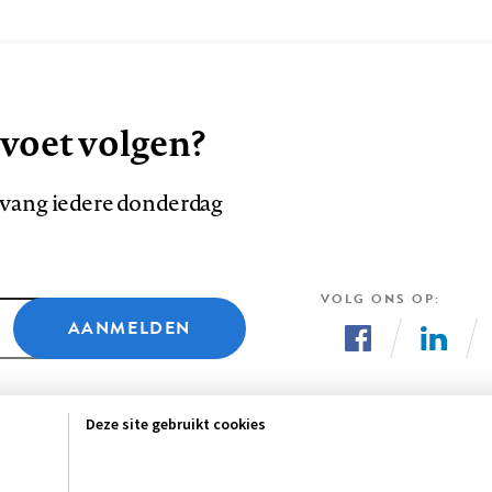
 voet volgen?
ntvang iedere donderdag
VOLG ONS OP
AANMELDEN
Volg
Volg
ons
ons
Deze site gebruikt cookies
op
op
Facebook
LinkedI