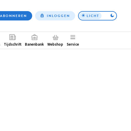
ABONNEREN
INLOGGEN
LICHT
Top
nav
ntair
s
Tijdschrift
Banenbank
Webshop
Service