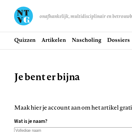
onafhankelijk, multidisciplinair en betrouw
Home
Quizzen
Artikelen
Nascholing
Dossiers
Hoofdnavigatie
Je bent er bijna
Kruimelpad
Maak hier je account aan om het artikel grat
Wat is je naam?