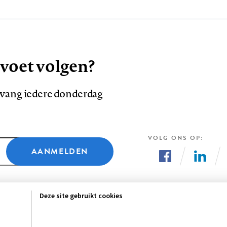
 voet volgen?
ntvang iedere donderdag
VOLG ONS OP
AANMELDEN
Volg
Volg
ons
ons
Deze site gebruikt cookies
op
op
Facebook
LinkedI