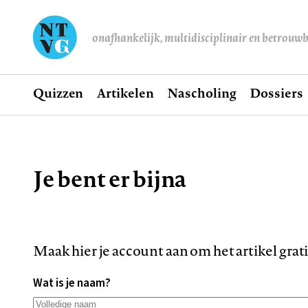
onafhankelijk, multidisciplinair en betrouw
Home
Quizzen
Artikelen
Nascholing
Dossiers
Hoofdnavigatie
Je bent er bijna
Kruimelpad
Maak hier je account aan om het artikel grat
Wat is je naam?