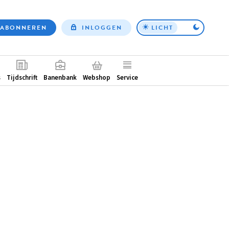
ABONNEREN
INLOGGEN
LICHT
Top
nav
ntair
s
Tijdschrift
Banenbank
Webshop
Service