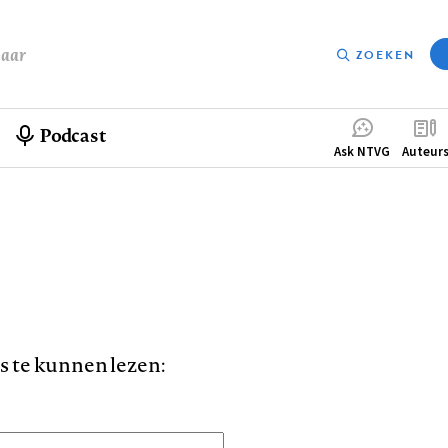
baar
ZOEKEN
Podcast
Compleme
Ask NTVG
Auteur
menu
is te kunnen lezen: