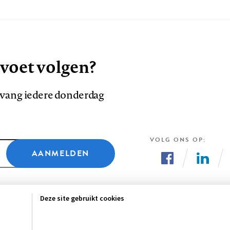
 voet volgen?
ntvang iedere donderdag
VOLG ONS OP
AANMELDEN
Volg
Volg
ons
ons
Deze site gebruikt cookies
op
op
Facebook
LinkedI