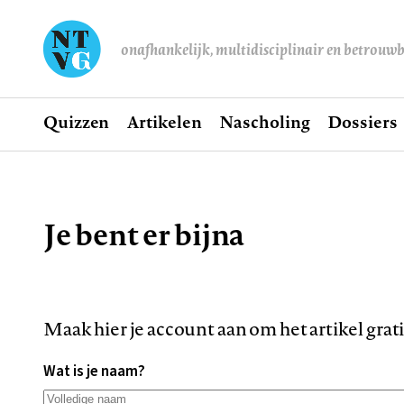
onafhankelijk, multidisciplinair en betrouw
Home
Quizzen
Artikelen
Nascholing
Dossiers
Hoofdnavigatie
Je bent er bijna
Kruimelpad
Maak hier je account aan om het artikel grat
Wat is je naam?