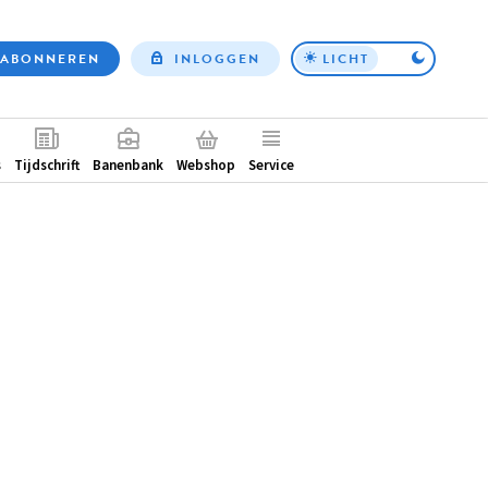
ABONNEREN
INLOGGEN
LICHT
Top
nav
ntair
s
Tijdschrift
Banenbank
Webshop
Service