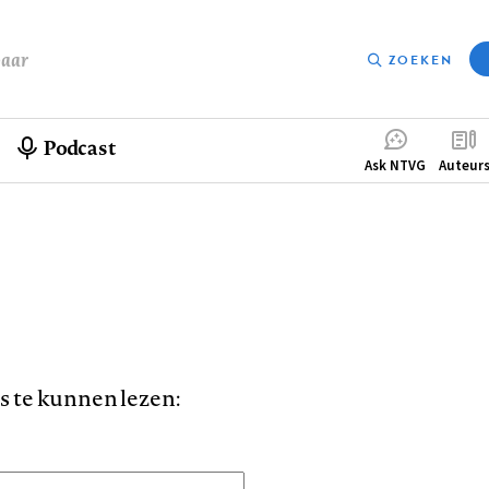
baar
ZOEKEN
Podcast
Compleme
Ask NTVG
Auteur
menu
is te kunnen lezen: