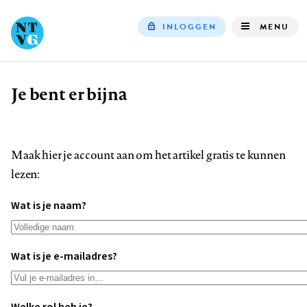
INLOGGEN
MENU
Top
navigation
Je bent er bijna
Kruimelpad
Maak hier je account aan om het artikel gratis te kunnen
lezen:
Wat is je naam?
Wat is je e-mailadres?