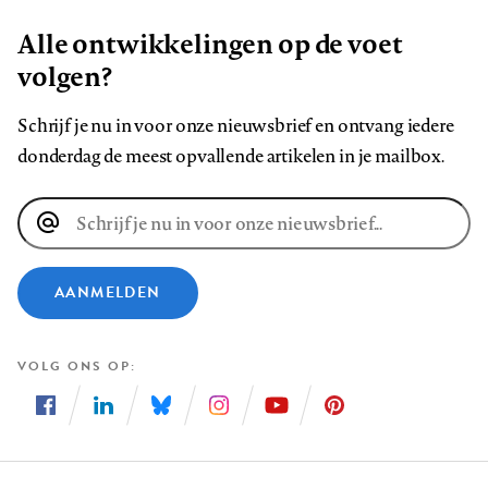
Alle ontwikkelingen op de voet
volgen?
Schrijf je nu in voor onze nieuwsbrief en ontvang iedere
donderdag de meest opvallende artikelen in je mailbox.
E-
mailadres
AANMELDEN
VOLG ONS OP
Volg
Volg
Volg
Volg
Volg
Volg
ons
ons
ons
ons
ons
ons