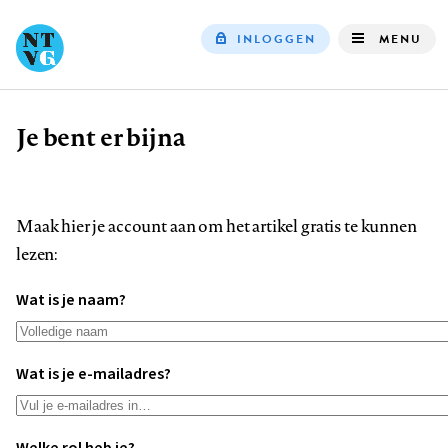
INLOGGEN
MENU
Top
navigation
Je bent er bijna
Kruimelpad
Maak hier je account aan om het artikel gratis te kunnen
lezen:
Wat is je naam?
Wat is je e-mailadres?