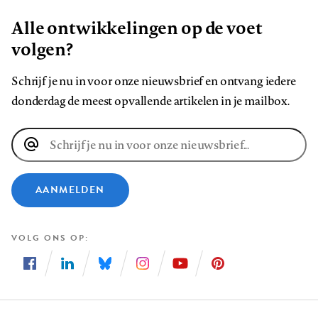
Alle ontwikkelingen op de voet
volgen?
Schrijf je nu in voor onze nieuwsbrief en ontvang iedere
donderdag de meest opvallende artikelen in je mailbox.
E-
mailadres
AANMELDEN
VOLG ONS OP
Volg
Volg
Volg
Volg
Volg
Volg
ons
ons
ons
ons
ons
ons