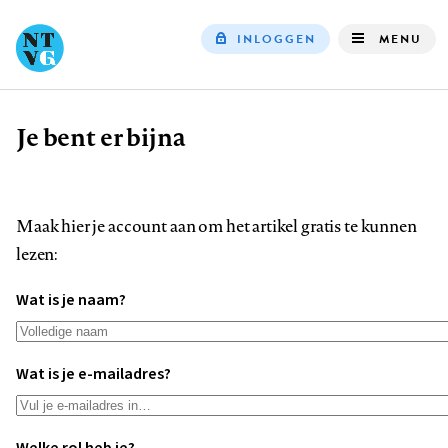
INLOGGEN
MENU
Top
navigation
Je bent er bijna
Kruimelpad
Maak hier je account aan om het artikel gratis te kunnen
lezen:
Wat is je naam?
Wat is je e-mailadres?