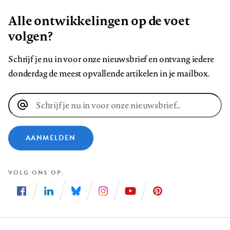
Alle ontwikkelingen op de voet
volgen?
Schrijf je nu in voor onze nieuwsbrief en ontvang iedere
donderdag de meest opvallende artikelen in je mailbox.
E-
mailadres
AANMELDEN
VOLG ONS OP
Volg
Volg
Volg
Volg
Volg
Volg
ons
ons
ons
ons
ons
ons