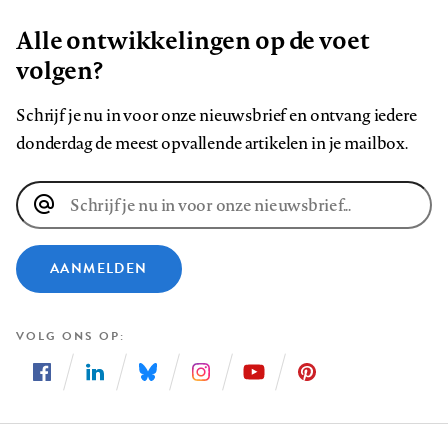
Alle ontwikkelingen op de voet
volgen?
Schrijf je nu in voor onze nieuwsbrief en ontvang iedere
donderdag de meest opvallende artikelen in je mailbox.
E-
mailadres
AANMELDEN
VOLG ONS OP
Volg
Volg
Volg
Volg
Volg
Volg
ons
ons
ons
ons
ons
ons