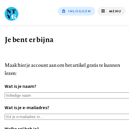
INLOGGEN
MENU
Top
navigation
Je bent er bijna
Kruimelpad
Maak hier je account aan om het artikel gratis te kunnen
lezen:
Wat is je naam?
Wat is je e-mailadres?