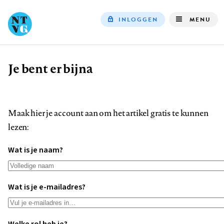
INLOGGEN
MENU
Top
navigation
Je bent er bijna
Kruimelpad
Maak hier je account aan om het artikel gratis te kunnen
lezen:
Wat is je naam?
Wat is je e-mailadres?