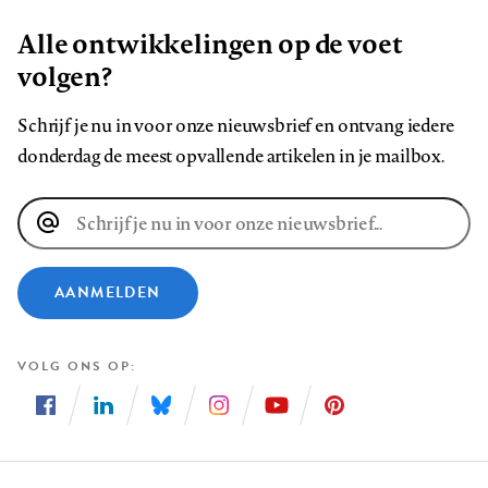
Alle ontwikkelingen op de voet
volgen?
Schrijf je nu in voor onze nieuwsbrief en ontvang iedere
donderdag de meest opvallende artikelen in je mailbox.
E-
mailadres
AANMELDEN
VOLG ONS OP
Volg
Volg
Volg
Volg
Volg
Volg
ons
ons
ons
ons
ons
ons