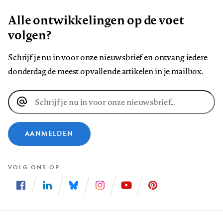
Alle ontwikkelingen op de voet
volgen?
Schrijf je nu in voor onze nieuwsbrief en ontvang iedere
donderdag de meest opvallende artikelen in je mailbox.
E-
mailadres
AANMELDEN
VOLG ONS OP
Volg
Volg
Volg
Volg
Volg
Volg
ons
ons
ons
ons
ons
ons