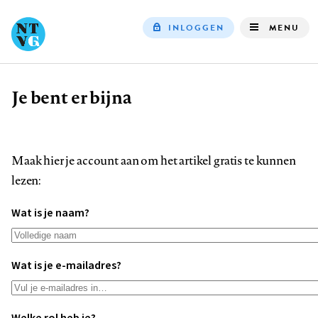
INLOGGEN
MENU
Top
navigation
Je bent er bijna
Kruimelpad
Maak hier je account aan om het artikel gratis te kunnen
lezen:
Wat is je naam?
Wat is je e-mailadres?