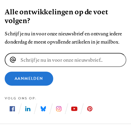
Alle ontwikkelingen op de voet
volgen?
Schrijf je nu in voor onze nieuwsbrief en ontvang iedere
donderdag de meest opvallende artikelen in je mailbox.
E-
mailadres
AANMELDEN
VOLG ONS OP
Volg
Volg
Volg
Volg
Volg
Volg
ons
ons
ons
ons
ons
ons