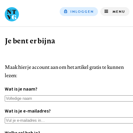
INLOGGEN
MENU
Top
navigation
Je bent er bijna
Kruimelpad
Maak hier je account aan om het artikel gratis te kunnen
lezen:
Wat is je naam?
Wat is je e-mailadres?