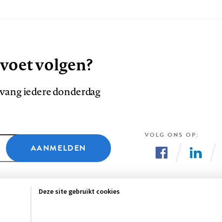
 voet volgen?
ntvang iedere donderdag
VOLG ONS OP
AANMELDEN
Volg
Volg
ons
ons
Deze site gebruikt cookies
op
op
Facebook
LinkedI