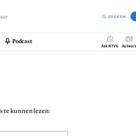
baar
ZOEKEN
Podcast
Compleme
Ask NTVG
Auteur
menu
is te kunnen lezen: