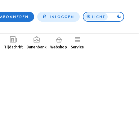
ABONNEREN
INLOGGEN
LICHT
Top
nav
ntair
s
Tijdschrift
Banenbank
Webshop
Service