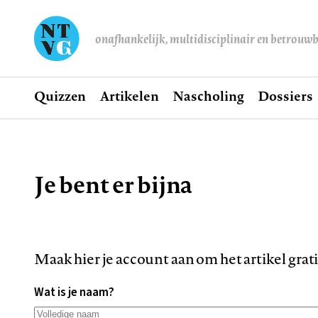
onafhankelijk, multidisciplinair en betrouw
Home
Quizzen
Artikelen
Nascholing
Dossiers
Hoofdnavigatie
Je bent er bijna
Kruimelpad
Maak hier je account aan om het artikel grat
Wat is je naam?