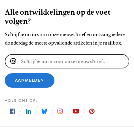
Alle ontwikkelingen op de voet
volgen?
Schrijf je nu in voor onze nieuwsbrief en ontvang iedere
donderdag de meest opvallende artikelen in je mailbox.
E-
mailadres
AANMELDEN
VOLG ONS OP
Volg
Volg
Volg
Volg
Volg
Volg
ons
ons
ons
ons
ons
ons