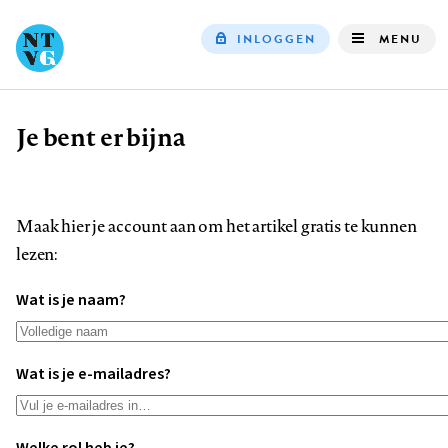
INLOGGEN
MENU
Top
navigation
Je bent er bijna
Kruimelpad
Maak hier je account aan om het artikel gratis te kunnen
lezen:
Wat is je naam?
Wat is je e-mailadres?