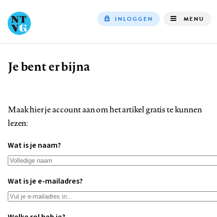
INLOGGEN
MENU
Top
navigation
Je bent er bijna
Kruimelpad
Maak hier je account aan om het artikel gratis te kunnen
lezen:
Wat is je naam?
Wat is je e-mailadres?