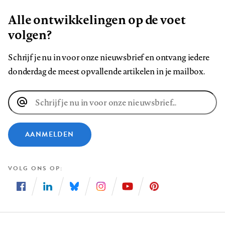
Alle ontwikkelingen op de voet
volgen?
Schrijf je nu in voor onze nieuwsbrief en ontvang iedere
donderdag de meest opvallende artikelen in je mailbox.
E-
mailadres
AANMELDEN
VOLG ONS OP
Volg
Volg
Volg
Volg
Volg
Volg
ons
ons
ons
ons
ons
ons