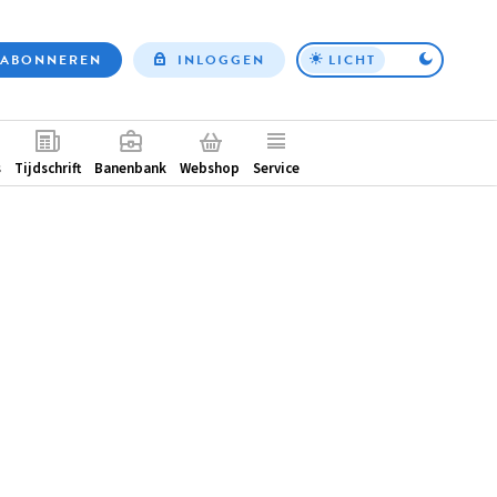
ABONNEREN
INLOGGEN
LICHT
Top
nav
ntair
s
Tijdschrift
Banenbank
Webshop
Service