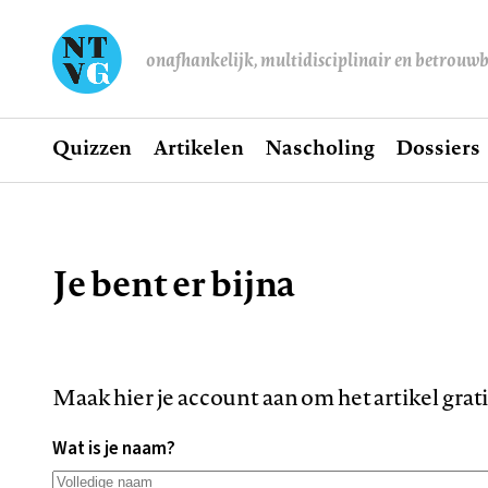
onafhankelijk, multidisciplinair en betrouw
Home
Quizzen
Artikelen
Nascholing
Dossiers
Hoofdnavigatie
Je bent er bijna
Kruimelpad
Maak hier je account aan om het artikel grat
Wat is je naam?