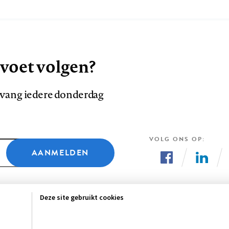
 voet volgen?
ntvang iedere donderdag
VOLG ONS OP
AANMELDEN
Volg
Volg
ons
ons
Deze site gebruikt cookies
op
op
Facebook
LinkedI