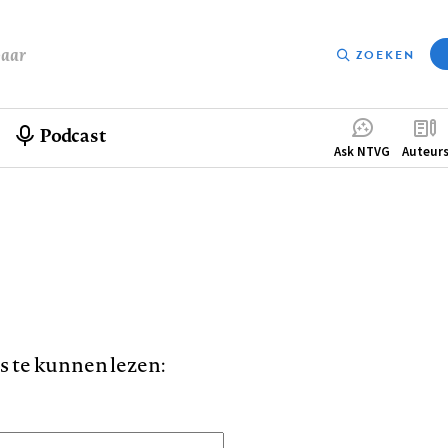
baar
ZOEKEN
Podcast
Compleme
Ask NTVG
Auteur
menu
is te kunnen lezen: