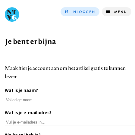
INLOGGEN
MENU
Top
navigation
Je bent er bijna
Kruimelpad
Maak hier je account aan om het artikel gratis te kunnen
lezen:
Wat is je naam?
Wat is je e-mailadres?