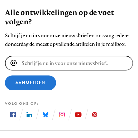
Alle ontwikkelingen op de voet
volgen?
Schrijf je nu in voor onze nieuwsbrief en ontvang iedere
donderdag de meest opvallende artikelen in je mailbox.
E-
mailadres
AANMELDEN
VOLG ONS OP
Volg
Volg
Volg
Volg
Volg
Volg
ons
ons
ons
ons
ons
ons