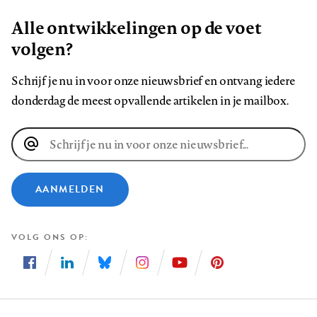
Alle ontwikkelingen op de voet
volgen?
Schrijf je nu in voor onze nieuwsbrief en ontvang iedere
donderdag de meest opvallende artikelen in je mailbox.
E-
mailadres
AANMELDEN
VOLG ONS OP
Volg
Volg
Volg
Volg
Volg
Volg
ons
ons
ons
ons
ons
ons