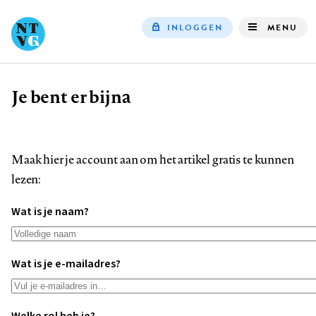
INLOGGEN
MENU
Top
navigation
Je bent er bijna
Kruimelpad
Maak hier je account aan om het artikel gratis te kunnen
lezen:
Wat is je naam?
Wat is je e-mailadres?