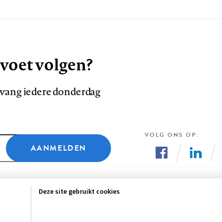
 voet volgen?
ntvang iedere donderdag
VOLG ONS OP
AANMELDEN
Volg
Volg
ons
ons
Deze site gebruikt cookies
op
op
Facebook
LinkedI