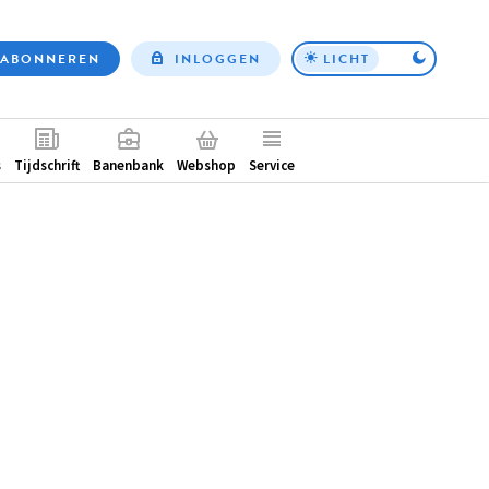
ABONNEREN
INLOGGEN
LICHT
Top
nav
ntair
s
Tijdschrift
Banenbank
Webshop
Service