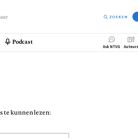
baar
ZOEKEN
Podcast
Compleme
Ask NTVG
Auteur
menu
is te kunnen lezen: