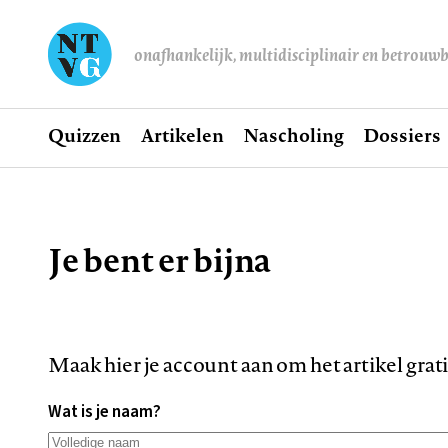
onafhankelijk, multidisciplinair en betrouw
Home
Quizzen
Artikelen
Nascholing
Dossiers
Hoofdnavigatie
Je bent er bijna
Kruimelpad
Maak hier je account aan om het artikel grat
Wat is je naam?