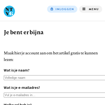
INLOGGEN
MENU
Top
navigation
Je bent er bijna
Kruimelpad
Maak hier je account aan om het artikel gratis te kunnen
lezen:
Wat is je naam?
Wat is je e-mailadres?