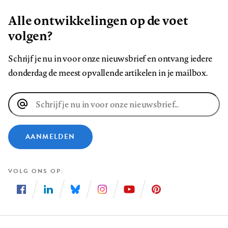
Alle ontwikkelingen op de voet
volgen?
Schrijf je nu in voor onze nieuwsbrief en ontvang iedere
donderdag de meest opvallende artikelen in je mailbox.
E-
mailadres
AANMELDEN
VOLG ONS OP
Volg
Volg
Volg
Volg
Volg
Volg
ons
ons
ons
ons
ons
ons