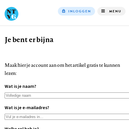
INLOGGEN
MENU
Top
navigation
Je bent er bijna
Kruimelpad
Maak hier je account aan om het artikel gratis te kunnen
lezen:
Wat is je naam?
Wat is je e-mailadres?