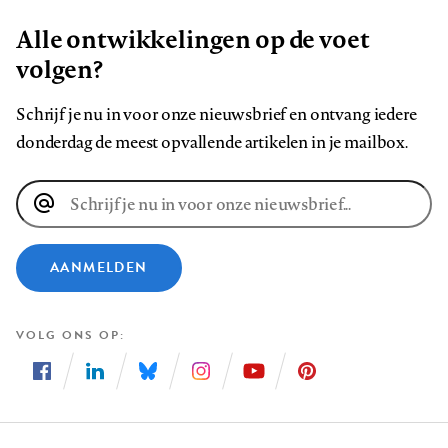
Alle ontwikkelingen op de voet
volgen?
Schrijf je nu in voor onze nieuwsbrief en ontvang iedere
donderdag de meest opvallende artikelen in je mailbox.
E-
mailadres
AANMELDEN
VOLG ONS OP
Volg
Volg
Volg
Volg
Volg
Volg
ons
ons
ons
ons
ons
ons