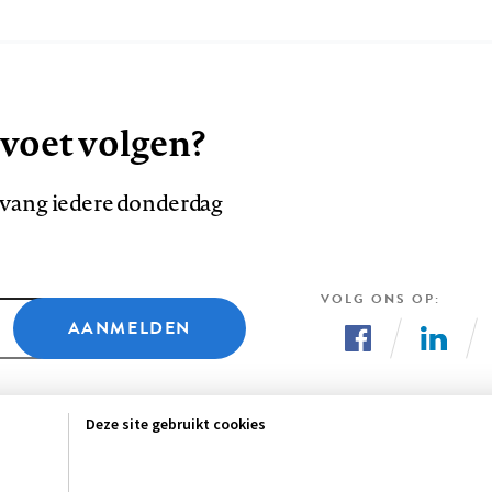
 voet volgen?
ntvang iedere donderdag
VOLG ONS OP
AANMELDEN
Volg
Volg
ons
ons
Deze site gebruikt cookies
op
op
Facebook
LinkedI