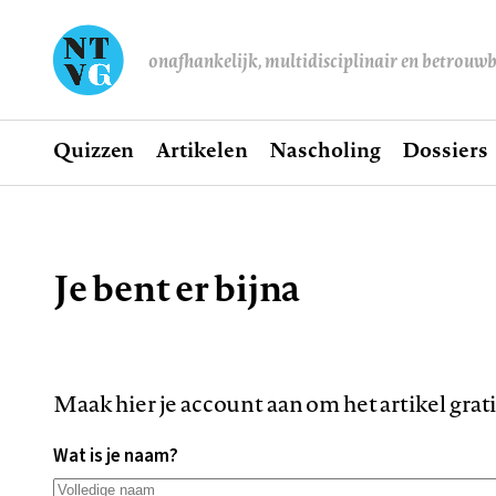
onafhankelijk, multidisciplinair en betrouw
Home
Quizzen
Artikelen
Nascholing
Dossiers
Hoofdnavigatie
Je bent er bijna
Kruimelpad
Maak hier je account aan om het artikel grat
Wat is je naam?