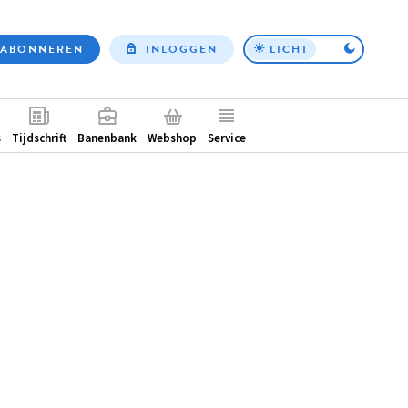
ABONNEREN
INLOGGEN
LICHT
Top
nav
ntair
s
Tijdschrift
Banenbank
Webshop
Service