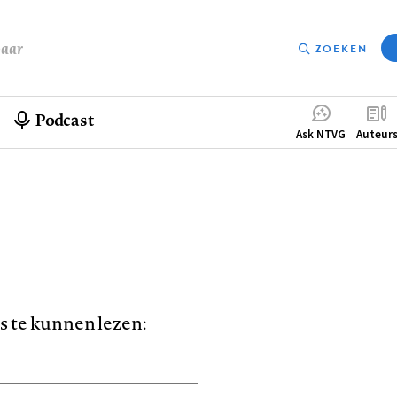
baar
ZOEKEN
Podcast
Compleme
Ask NTVG
Auteur
menu
is te kunnen lezen: