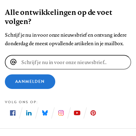
Alle ontwikkelingen op de voet
volgen?
Schrijf je nu in voor onze nieuwsbrief en ontvang iedere
donderdag de meest opvallende artikelen in je mailbox.
E-
mailadres
AANMELDEN
VOLG ONS OP
Volg
Volg
Volg
Volg
Volg
Volg
ons
ons
ons
ons
ons
ons