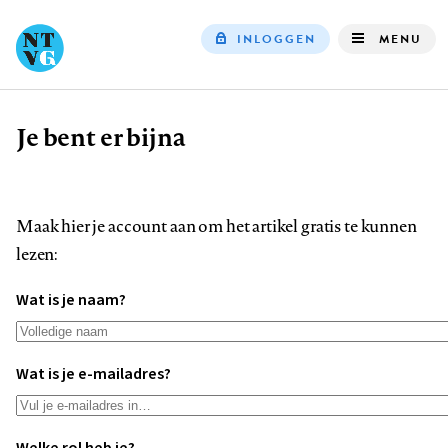
INLOGGEN
MENU
Top
navigation
Je bent er bijna
Kruimelpad
Maak hier je account aan om het artikel gratis te kunnen
lezen:
Wat is je naam?
Wat is je e-mailadres?