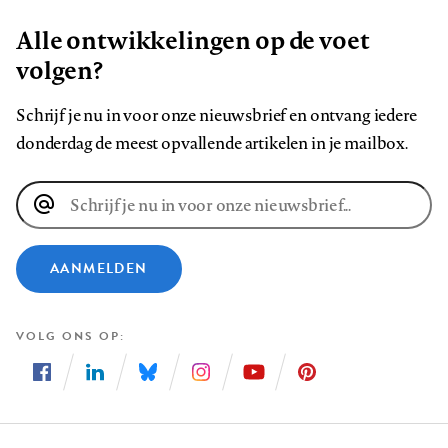
Alle ontwikkelingen op de voet
volgen?
Schrijf je nu in voor onze nieuwsbrief en ontvang iedere
donderdag de meest opvallende artikelen in je mailbox.
E-
mailadres
AANMELDEN
VOLG ONS OP
Volg
Volg
Volg
Volg
Volg
Volg
ons
ons
ons
ons
ons
ons