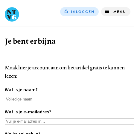
INLOGGEN
MENU
Top
navigation
Je bent er bijna
Kruimelpad
Maak hier je account aan om het artikel gratis te kunnen
lezen:
Wat is je naam?
Wat is je e-mailadres?