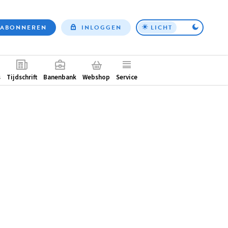
ABONNEREN
INLOGGEN
LICHT
Top
nav
ntair
s
Tijdschrift
Banenbank
Webshop
Service