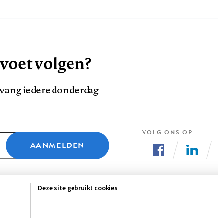
 voet volgen?
ntvang iedere donderdag
VOLG ONS OP
AANMELDEN
Volg
Volg
ons
ons
Deze site gebruikt cookies
op
op
Facebook
LinkedI