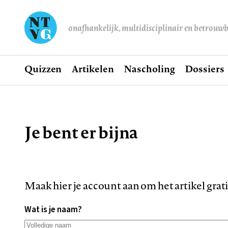
onafhankelijk, multidisciplinair en betrouw
Home
Quizzen
Artikelen
Nascholing
Dossiers
Hoofdnavigatie
Je bent er bijna
Kruimelpad
Maak hier je account aan om het artikel grat
Wat is je naam?