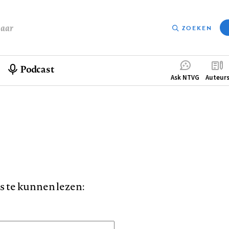
baar
ZOEKEN
Podcast
Compleme
Ask NTVG
Auteur
menu
is te kunnen lezen: