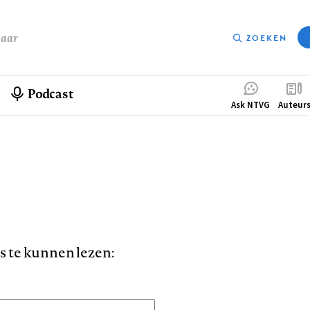
baar
ZOEKEN
Podcast
Compleme
Ask NTVG
Auteur
menu
is te kunnen lezen: