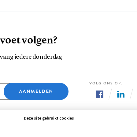
 voet volgen?
ntvang iedere donderdag
VOLG ONS OP
AANMELDEN
Volg
Volg
ons
ons
Deze site gebruikt cookies
op
op
Facebook
LinkedI