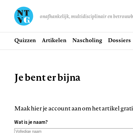
onafhankelijk, multidisciplinair en betrouw
Home
Quizzen
Artikelen
Nascholing
Dossiers
Hoofdnavigatie
Je bent er bijna
Kruimelpad
Maak hier je account aan om het artikel grat
Wat is je naam?