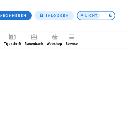
ABONNEREN
INLOGGEN
LICHT
Top
nav
ntair
s
Tijdschrift
Banenbank
Webshop
Service