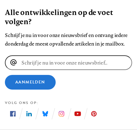
Alle ontwikkelingen op de voet
volgen?
Schrijf je nu in voor onze nieuwsbrief en ontvang iedere
donderdag de meest opvallende artikelen in je mailbox.
E-
mailadres
AANMELDEN
VOLG ONS OP
Volg
Volg
Volg
Volg
Volg
Volg
ons
ons
ons
ons
ons
ons