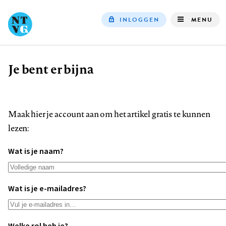
INLOGGEN
MENU
Top
navigation
Je bent er bijna
Kruimelpad
Maak hier je account aan om het artikel gratis te kunnen
lezen:
Wat is je naam?
Wat is je e-mailadres?