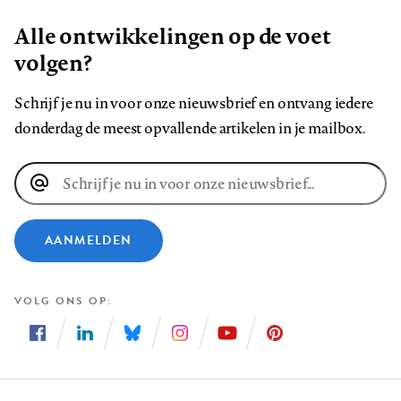
Alle ontwikkelingen op de voet
volgen?
Schrijf je nu in voor onze nieuwsbrief en ontvang iedere
donderdag de meest opvallende artikelen in je mailbox.
E-
mailadres
AANMELDEN
VOLG ONS OP
Volg
Volg
Volg
Volg
Volg
Volg
ons
ons
ons
ons
ons
ons