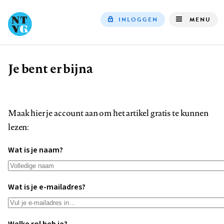
INLOGGEN
MENU
Top
navigation
Je bent er bijna
Kruimelpad
Maak hier je account aan om het artikel gratis te kunnen
lezen:
Wat is je naam?
Wat is je e-mailadres?