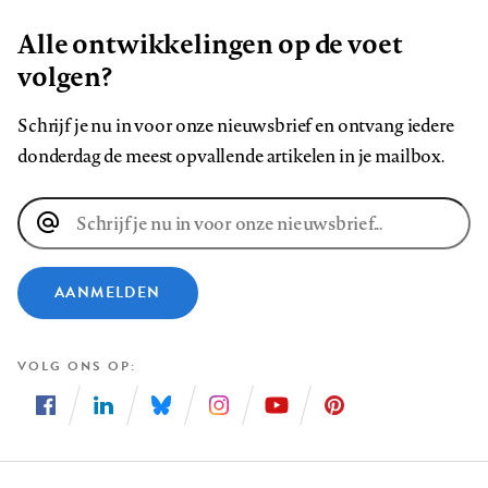
Alle ontwikkelingen op de voet
volgen?
Schrijf je nu in voor onze nieuwsbrief en ontvang iedere
donderdag de meest opvallende artikelen in je mailbox.
E-
mailadres
AANMELDEN
VOLG ONS OP
Volg
Volg
Volg
Volg
Volg
Volg
ons
ons
ons
ons
ons
ons