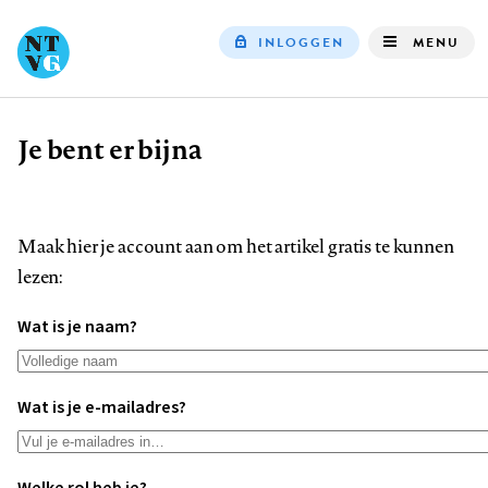
INLOGGEN
MENU
Top
navigation
Je bent er bijna
Kruimelpad
Maak hier je account aan om het artikel gratis te kunnen
lezen:
Wat is je naam?
Wat is je e-mailadres?