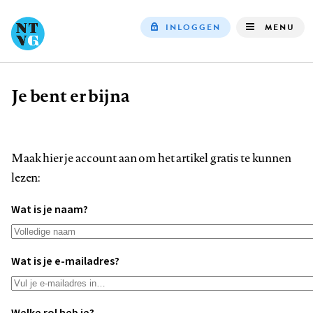
INLOGGEN
MENU
Top
navigation
Je bent er bijna
Kruimelpad
Maak hier je account aan om het artikel gratis te kunnen
lezen:
Wat is je naam?
Wat is je e-mailadres?