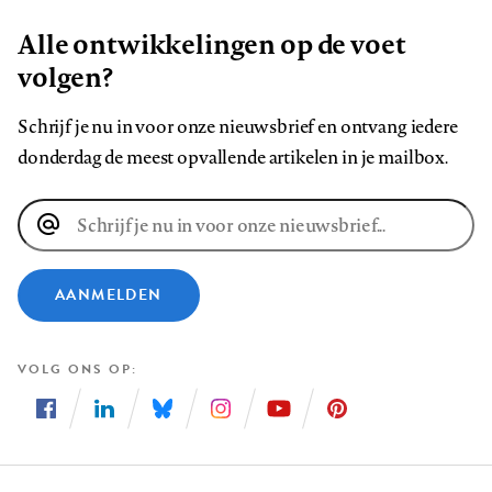
Alle ontwikkelingen op de voet
volgen?
Schrijf je nu in voor onze nieuwsbrief en ontvang iedere
donderdag de meest opvallende artikelen in je mailbox.
E-
mailadres
AANMELDEN
VOLG ONS OP
Volg
Volg
Volg
Volg
Volg
Volg
ons
ons
ons
ons
ons
ons