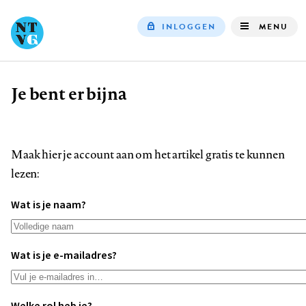
INLOGGEN
MENU
Top
navigation
Je bent er bijna
Kruimelpad
Maak hier je account aan om het artikel gratis te kunnen
lezen:
Wat is je naam?
Wat is je e-mailadres?