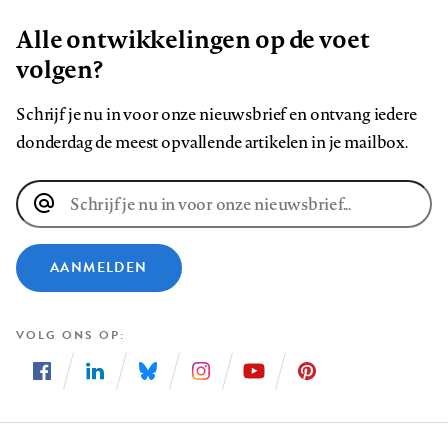
Alle ontwikkelingen op de voet
volgen?
Schrijf je nu in voor onze nieuwsbrief en ontvang iedere
donderdag de meest opvallende artikelen in je mailbox.
E-
mailadres
AANMELDEN
VOLG ONS OP
Volg
Volg
Volg
Volg
Volg
Volg
ons
ons
ons
ons
ons
ons