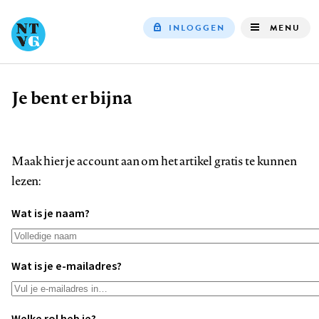
INLOGGEN
MENU
Top
navigation
Je bent er bijna
Kruimelpad
Maak hier je account aan om het artikel gratis te kunnen
lezen:
Wat is je naam?
Wat is je e-mailadres?