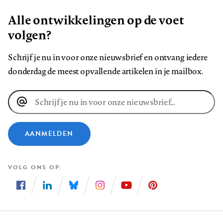
Alle ontwikkelingen op de voet
volgen?
Schrijf je nu in voor onze nieuwsbrief en ontvang iedere
donderdag de meest opvallende artikelen in je mailbox.
E-
mailadres
AANMELDEN
VOLG ONS OP
Volg
Volg
Volg
Volg
Volg
Volg
ons
ons
ons
ons
ons
ons