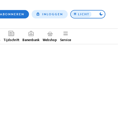
ABONNEREN
INLOGGEN
LICHT
Top
nav
ntair
s
Tijdschrift
Banenbank
Webshop
Service