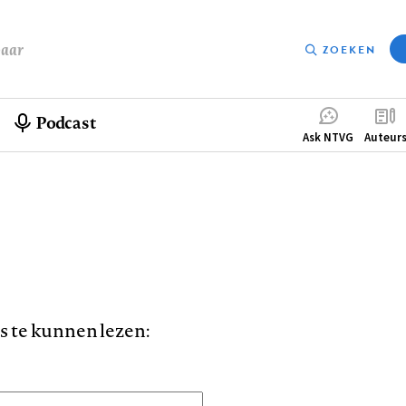
baar
ZOEKEN
Podcast
Compleme
Ask NTVG
Auteur
menu
is te kunnen lezen: