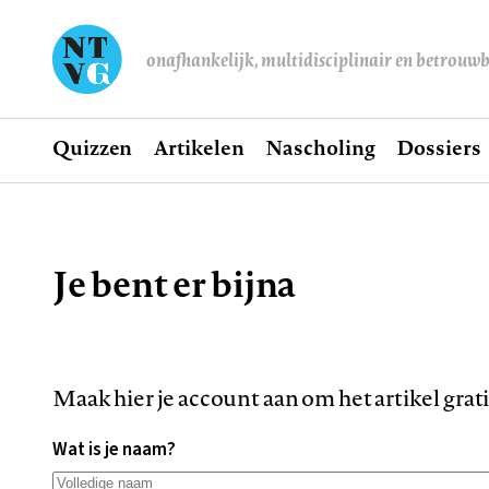
onafhankelijk, multidisciplinair en betrouw
Home
Quizzen
Artikelen
Nascholing
Dossiers
Hoofdnavigatie
Je bent er bijna
Kruimelpad
Maak hier je account aan om het artikel grat
Wat is je naam?