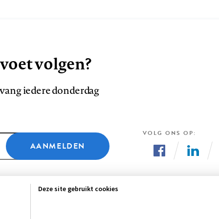
 voet volgen?
ntvang iedere donderdag
VOLG ONS OP
AANMELDEN
Volg
Volg
ons
ons
Deze site gebruikt cookies
op
op
Facebook
LinkedI