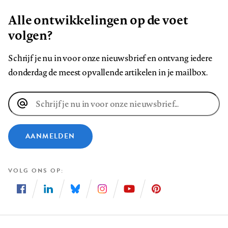
Alle ontwikkelingen op de voet
volgen?
Schrijf je nu in voor onze nieuwsbrief en ontvang iedere
donderdag de meest opvallende artikelen in je mailbox.
E-
mailadres
AANMELDEN
VOLG ONS OP
Volg
Volg
Volg
Volg
Volg
Volg
ons
ons
ons
ons
ons
ons