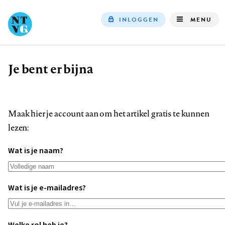
INLOGGEN
MENU
Top
navigation
Je bent er bijna
Kruimelpad
Maak hier je account aan om het artikel gratis te kunnen
lezen:
Wat is je naam?
Wat is je e-mailadres?