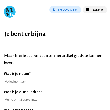
INLOGGEN
MENU
Top
navigation
Je bent er bijna
Kruimelpad
Maak hier je account aan om het artikel gratis te kunnen
lezen:
Wat is je naam?
Wat is je e-mailadres?