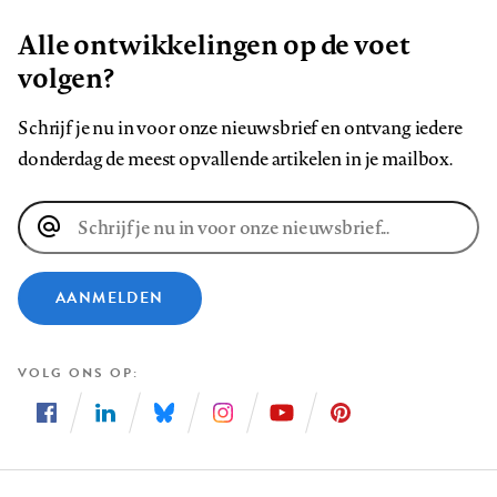
Alle ontwikkelingen op de voet
volgen?
Schrijf je nu in voor onze nieuwsbrief en ontvang iedere
donderdag de meest opvallende artikelen in je mailbox.
E-
mailadres
AANMELDEN
VOLG ONS OP
Volg
Volg
Volg
Volg
Volg
Volg
ons
ons
ons
ons
ons
ons