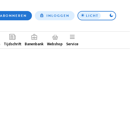
ABONNEREN
INLOGGEN
LICHT
Top
nav
ntair
s
Tijdschrift
Banenbank
Webshop
Service