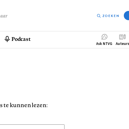
baar
ZOEKEN
Podcast
Compleme
Ask NTVG
Auteur
menu
is te kunnen lezen: