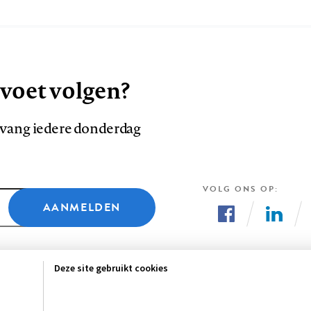
 voet volgen?
ntvang iedere donderdag
VOLG ONS OP
AANMELDEN
Volg
Volg
ons
ons
Deze site gebruikt cookies
op
op
Facebook
LinkedI