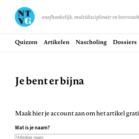
onafhankelijk, multidisciplinair en betrouw
Home
Quizzen
Artikelen
Nascholing
Dossiers
Hoofdnavigatie
Je bent er bijna
Kruimelpad
Maak hier je account aan om het artikel grat
Wat is je naam?