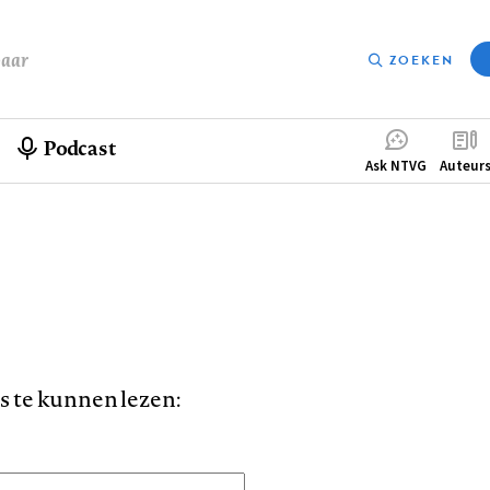
baar
ZOEKEN
Podcast
Compleme
Ask NTVG
Auteur
menu
is te kunnen lezen: