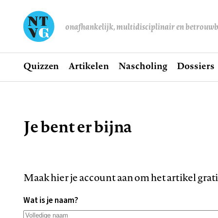
onafhankelijk, multidisciplinair en betrouw
Home
Quizzen
Artikelen
Nascholing
Dossiers
Hoofdnavigatie
Je bent er bijna
Kruimelpad
Maak hier je account aan om het artikel grat
Wat is je naam?