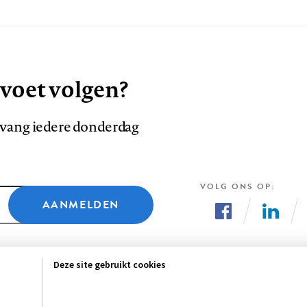
 voet volgen?
ntvang iedere donderdag
VOLG ONS OP
AANMELDEN
Volg
Volg
ons
ons
Deze site gebruikt cookies
op
op
Facebook
LinkedI