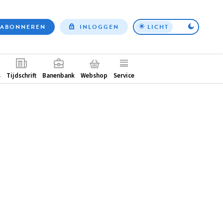
ABONNEREN
INLOGGEN
LICHT
Top
nav
ntair
s
Tijdschrift
Banenbank
Webshop
Service