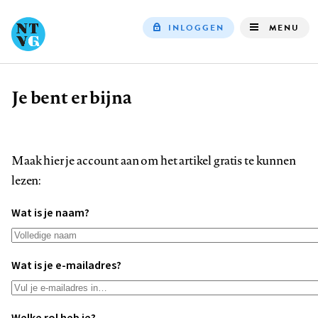
INLOGGEN
MENU
Top
navigation
Je bent er bijna
Kruimelpad
Maak hier je account aan om het artikel gratis te kunnen
lezen:
Wat is je naam?
Wat is je e-mailadres?