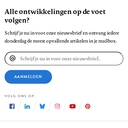
Alle ontwikkelingen op de voet
volgen?
Schrijf je nu in voor onze nieuwsbrief en ontvang iedere
donderdag de meest opvallende artikelen in je mailbox.
E-
mailadres
AANMELDEN
VOLG ONS OP
Volg
Volg
Volg
Volg
Volg
Volg
ons
ons
ons
ons
ons
ons