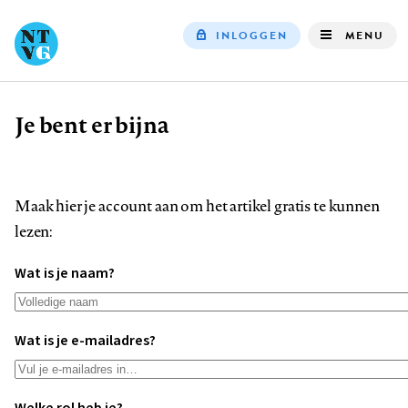
INLOGGEN
MENU
Top
navigation
Je bent er bijna
Kruimelpad
Maak hier je account aan om het artikel gratis te kunnen
lezen:
Wat is je naam?
Wat is je e-mailadres?