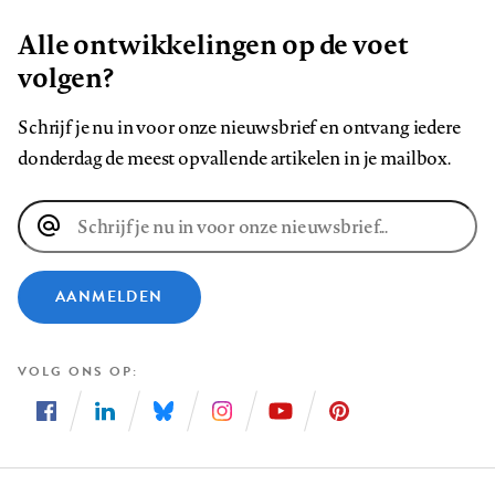
Alle ontwikkelingen op de voet
volgen?
Schrijf je nu in voor onze nieuwsbrief en ontvang iedere
donderdag de meest opvallende artikelen in je mailbox.
E-
mailadres
AANMELDEN
VOLG ONS OP
Volg
Volg
Volg
Volg
Volg
Volg
ons
ons
ons
ons
ons
ons