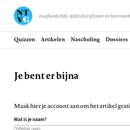
onafhankelijk, multidisciplinair en betrouw
Home
Quizzen
Artikelen
Nascholing
Dossiers
Hoofdnavigatie
Je bent er bijna
Kruimelpad
Maak hier je account aan om het artikel grat
Wat is je naam?