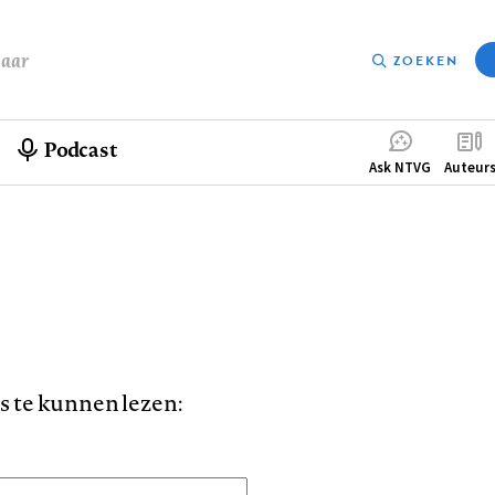
baar
ZOEKEN
Podcast
Compleme
Ask NTVG
Auteur
menu
is te kunnen lezen: