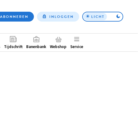
ABONNEREN
INLOGGEN
LICHT
Top
nav
ntair
s
Tijdschrift
Banenbank
Webshop
Service