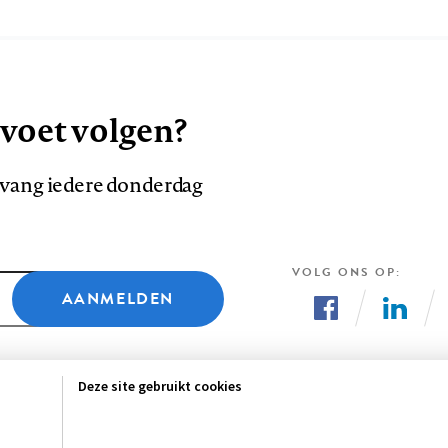
 voet volgen?
ntvang iedere donderdag
VOLG ONS OP
AANMELDEN
Volg
Volg
ons
ons
Deze site gebruikt cookies
op
op
Facebook
LinkedI