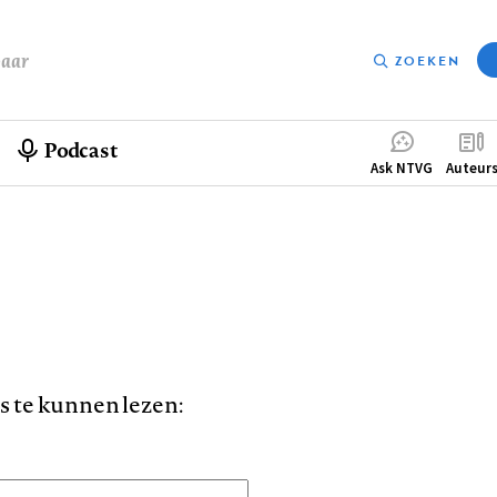
baar
ZOEKEN
Podcast
Compleme
Ask NTVG
Auteur
menu
is te kunnen lezen: