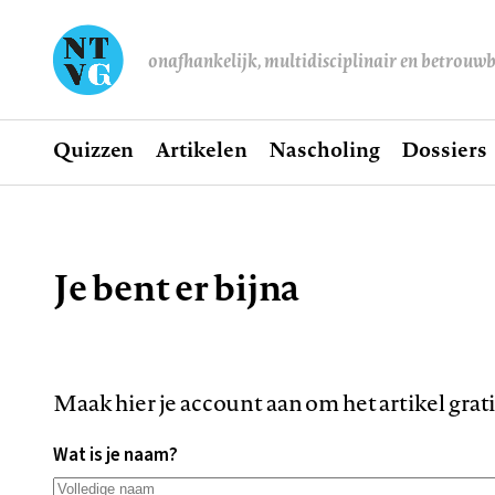
onafhankelijk, multidisciplinair en betrouw
Home
Quizzen
Artikelen
Nascholing
Dossiers
Hoofdnavigatie
Je bent er bijna
Kruimelpad
Maak hier je account aan om het artikel grat
Wat is je naam?