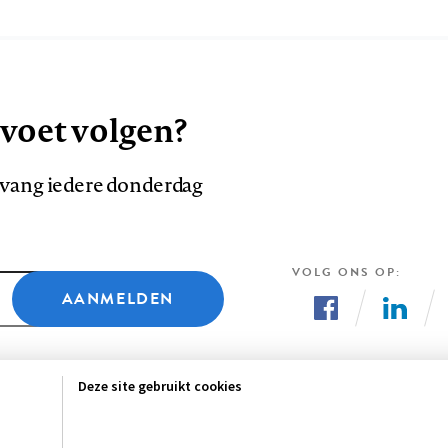
 voet volgen?
ntvang iedere donderdag
VOLG ONS OP
AANMELDEN
Volg
Volg
ons
ons
Deze site gebruikt cookies
op
op
Facebook
LinkedI