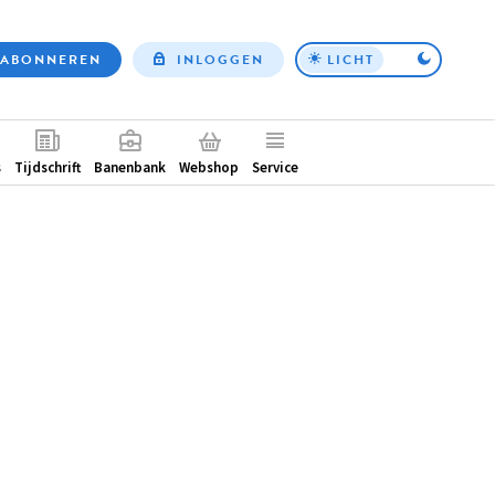
ABONNEREN
INLOGGEN
LICHT
Top
nav
ntair
s
Tijdschrift
Banenbank
Webshop
Service