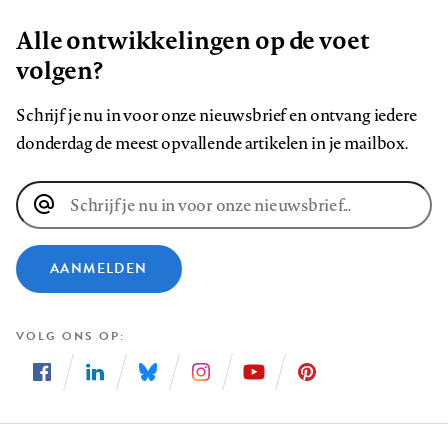
Alle ontwikkelingen op de voet
volgen?
Schrijf je nu in voor onze nieuwsbrief en ontvang iedere
donderdag de meest opvallende artikelen in je mailbox.
E-
mailadres
AANMELDEN
VOLG ONS OP
Volg
Volg
Volg
Volg
Volg
Volg
ons
ons
ons
ons
ons
ons