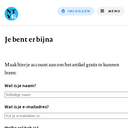
INLOGGEN
MENU
Top
navigation
Je bent er bijna
Kruimelpad
Maak hier je account aan om het artikel gratis te kunnen
lezen:
Wat is je naam?
Wat is je e-mailadres?